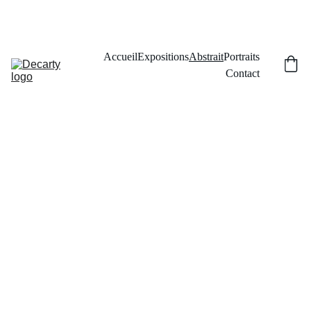
Accueil
Expositions
Abstrait
Portraits
Contact
Peinture
s 
abstraite